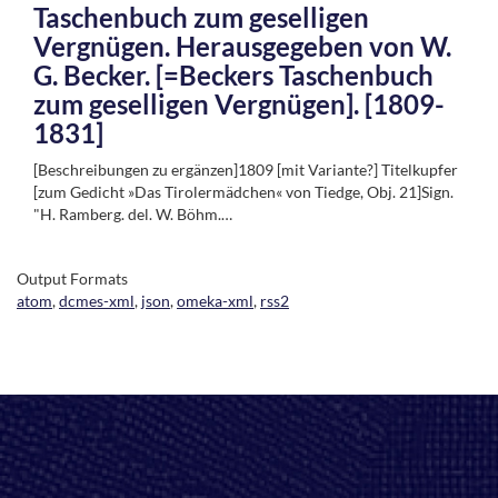
Taschenbuch zum geselligen
Vergnügen. Herausgegeben von W.
G. Becker. [=Beckers Taschenbuch
zum geselligen Vergnügen]. [1809-
1831]
[Beschreibungen zu ergänzen]1809 [mit Variante?] Titelkupfer
[zum Gedicht »Das Tirolermädchen« von Tiedge, Obj. 21]Sign.
"H. Ramberg. del. W. Böhm.…
Output Formats
atom
,
dcmes-xml
,
json
,
omeka-xml
,
rss2