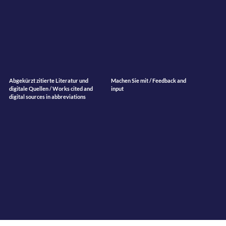
Abgekürzt zitierte Literatur und
Machen Sie mit / Feedback and
digitale Quellen / Works cited and
input
digital sources in abbreviations