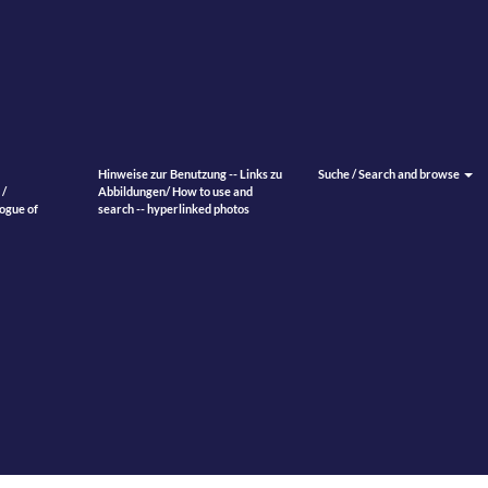
Hinweise zur Benutzung -- Links zu
Suche / Search and browse
 /
Abbildungen/ How to use and
ogue of
search -- hyperlinked photos