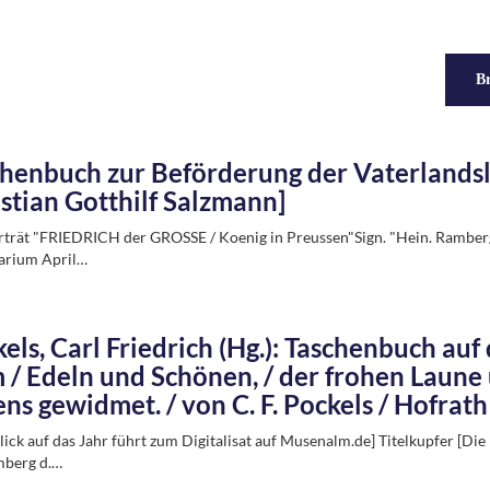
Br
henbuch zur Beförderung der Vaterlandsli
stian Gotthilf Salzmann]
rträt "FRIEDRICH der GROSSE / Koenig in Preussen"Sign. "Hein. Ramberg 
arium April…
els, Carl Friedrich (Hg.): Taschenbuch auf da
/ Edeln und Schönen, / der frohen Laune 
ns gewidmet. / von C. F. Pockels / Hofrath
lick auf das Jahr führt zum Digitalisat auf Musenalm.de] Titelkupfer [Die
mberg d.…