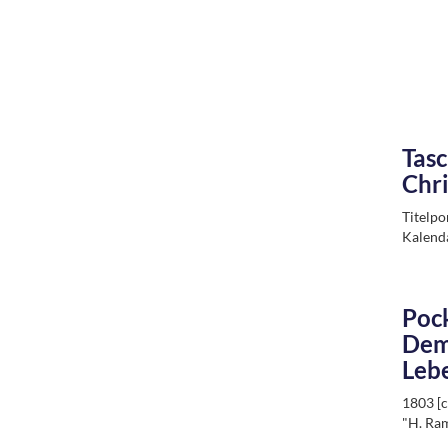
Tasc
Chri
Titelpo
Kalend
Pock
Dem 
Lebe
1803 [c
"H. Ra