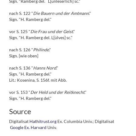
Sign. "Ramberg del. L[unleserlich] sc."
nach S. 122 "
Die Bauern und der Amtmann
."
Sign. "H. Ramberg del."
vor S. 125 "
Die Frau und der Geist
."
Sign. "H. Ramberg del. L[ülves] sc."
nach S. 126 "
Philinde
."
Sign. [wie oben]
nach S. 136 "
Hanns Nord
."
Sign. "H. Ramberg del."
Lit.: Kosenina, S. 156f. mit Abb.
vor S. 153 "
Der Held und der Reitknecht
."
Sign. "H. Ramberg del."
Source
Digitalisat
Hathitrust.org
Ex. Columbia Univ.; Digitalisat
Google Ex. Harvard
Univ.