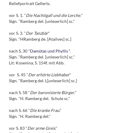
Reliefportrait Gellerts.
vor S. 1. "
Die Nachtigall und die Lerche.
"
Sign. "Ramberg del. [unleserlich] sc."
vor S. 3. "
Der Tanzbär
"
Sign. "HRamberg de. [Atailves] sc.]
nach S. 30 "
Damötas und Phyllis
"
.
Sign. "Ramberg del. [unleserlich] sc."
Lit: Kosenina, S. 154f. mit Abb.
vor S. 45 "
Der erhörte Liebhaber
"
Sign. "Ramberg del. L[unleserlich] sc.}
nach S. 58 "
Der baronisierte Bürger.
"
Sign. "H. Ramberg del. Schule sc."
nach S. 66 "
Die kranke Frau
."
Sign. "H. Ramberg del."
vor S. 83 "
Der arme Greis
."