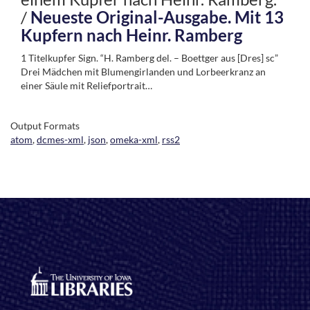
/
Neueste Original-Ausgabe. Mit 13
Kupfern nach Heinr. Ramberg
1 Titelkupfer Sign. “H. Ramberg del. – Boettger aus [Dres] sc”
Drei Mädchen mit Blumengirlanden und Lorbeerkranz an
einer Säule mit Reliefportrait…
Output Formats
atom
,
dcmes-xml
,
json
,
omeka-xml
,
rss2